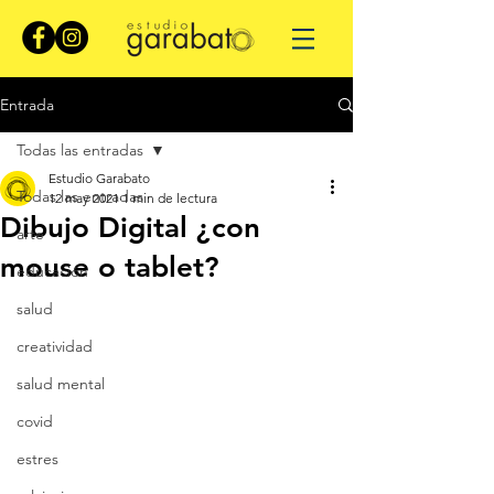
Entrada
Todas las entradas
Estudio Garabato
Todas las entradas
12 may 2021
1 min de lectura
Dibujo Digital ¿con
arte
mouse o tablet?
educación
salud
creatividad
salud mental
covid
estres