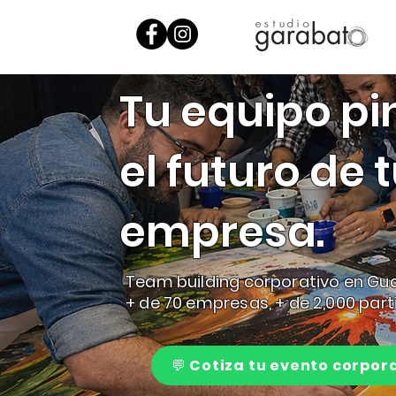
Tu equipo pi
el futuro de 
empresa.
Team building corporativo en G
+ de 70 empresas, + de 2,000 part
💬 Cotiza tu evento corpor