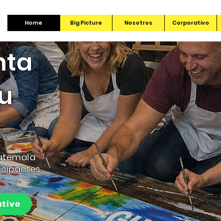
Home
Big Picture
Nosotros
Corporativo
nta
tu
uatemala
icipantes
ativo